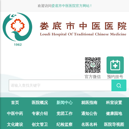
欢迎访问
娄底市中医医院官方网站 !
官方微信
预约挂号
首页
医院概况
新闻中心
就医指南
科室设置
中医中药
专家介绍
党团工作
通知公告
健康园地
文化建设
创文管卫
纪检监察
名医名科
医院导视图