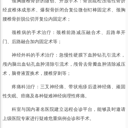
颈胸腰椎骨折的微创、开放手术：骨质疏松压缩性骨折
经皮椎体成形术、爆裂骨折闭合复位微创钉棒固定术、颈胸
腰椎骨折脱位切开复位内固定术；
颈椎病的手术治疗：颈椎前路减压融合术、后路单开
门、后路融合加内固定术等；
神经外科的手术治疗：急慢性硬膜下血肿钻孔引流术，
颅内脑出血钻孔血肿清除引流术，颅骨去骨瓣血肿清除减压
术，脑脊液置换术，腰椎穿刺等；
疼痛科治疗：三叉神经痛、带状疱疹后遗神经痛、顽固
性失眠、癌痛及各种疑难神经病理性疼痛。
科室与国内著名医院建立远程会诊平台，能够及时邀请
上级医院专家进行疑难危重病例会诊和手术。