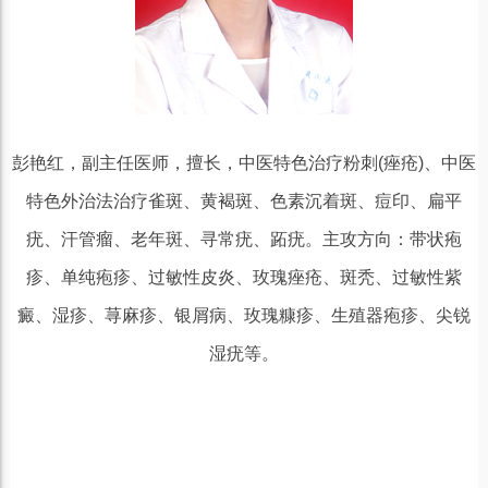
彭艳红，副主任医师，擅长，中医特色治疗粉刺(痤疮)、中医
特色外治法治疗雀斑、黄褐斑、色素沉着斑、痘印、扁平
疣、汗管瘤、老年斑、寻常疣、跖疣。主攻方向：带状疱
疹、单纯疱疹、过敏性皮炎、玫瑰痤疮、斑秃、过敏性紫
癜、湿疹、荨麻疹、银屑病、玫瑰糠疹、生殖器疱疹、尖锐
湿疣等。