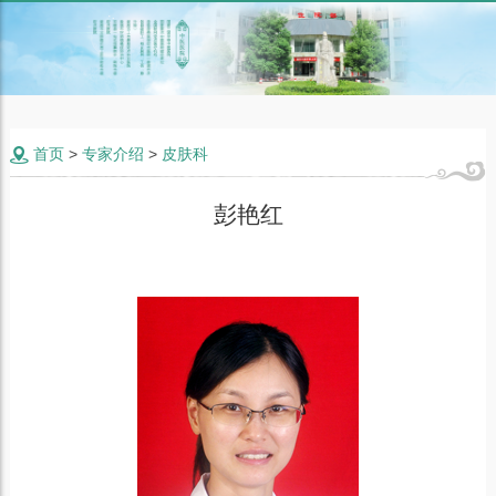
首页
>
专家介绍
>
皮肤科

彭艳红