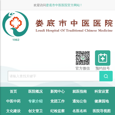
欢迎访问
娄底市中医医院官方网站 !
官方微信
预约挂号
首页
医院概况
新闻中心
就医指南
科室设置
中医中药
专家介绍
党团工作
通知公告
健康园地
文化建设
创文管卫
纪检监察
名医名科
医院导视图