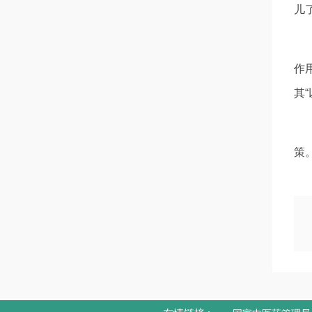
儿
作
其
策