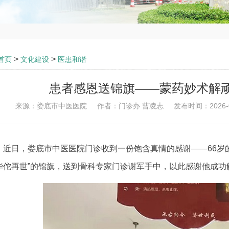
>
>
首页
文化建设
医患和谐
患者感恩送锦旗——蒙药妙术解
来源：
娄底市中医医院
作者：
门诊办 曹凌志
发布时间：
2026-
近日，娄底市中医医院门诊收到一份饱含真情的感谢——66岁
华佗再世”的锦旗，送到骨科专家门诊谢军手中，以此感谢他成功