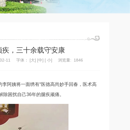
顽疾，三十余载守安康
02-11
字体：
[
大
] [
中
] [
小
]
浏览量:
1846
的李阿姨将一面绣有“医德高尚妙手回春，医术高
解除困扰自己36年的腿疾顽痛。