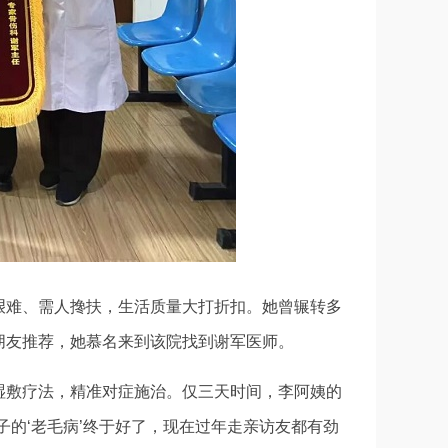
艰难、需人搀扶，生活质量大打折扣。她曾辗转多
朋友推荐，她慕名来到该院找到谢军医师。
湿敷疗法，精准对症施治。仅三天时间，李阿姨的
子的‘老毛病’终于好了，现在过年走亲访友都有劲