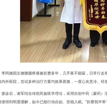
李阿姨因左侧腰腿疼痛被折磨多年，几乎夜不能寐，日常行走
省内外医院，尝试多种治疗方案均效果甚微，一度心灰意冷。经
接诊后，谢军结合传统民族医学理论，采用自创中药（蒙药）
痛便得到明显缓解，如今已能行动自如、安稳入眠。“折磨我半辈