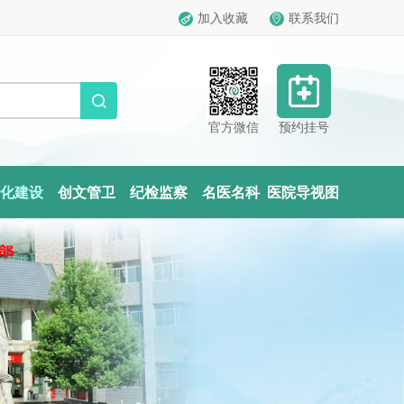
加入收藏
联系我们


官方微信
预约挂号
化建设
创文管卫
纪检监察
名医名科
医院导视图