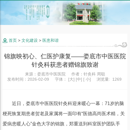
首页
>
文化建设
>
医患和谐

锦旗映初心、仁医护康复——娄底市中医医院
针灸科获患者赠锦旗致谢
来源：
娄底市中医医院
作者：
针灸科 周聪
发布时间：
2026-02-09
字体：
[
大
] [
中
] [
小
]
浏览量:
1269
近日，娄底市中医医院针灸科迎来暖心一幕：71岁的脑
梗死恢复期患者贺老及家属将一面印有“医德高尚医术精，关
爱病患暖人心”金色大字的锦旗，郑重送到科室医护团队手