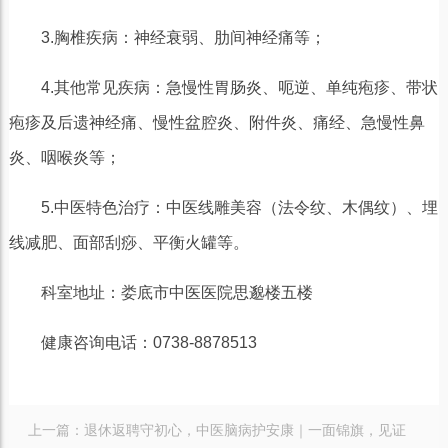
3.胸椎疾病：神经衰弱、肋间神经痛等；
4.其他常见疾病：急慢性胃肠炎、呃逆、单纯疱疹、带状
疱疹及后遗神经痛、慢性盆腔炎、附件炎、痛经、急慢性鼻
炎、咽喉炎等；
5.中医特色治疗：中医线雕美容（法令纹、木偶纹）、埋
线减肥、面部刮痧、平衡火罐等。
科室地址：娄底市中医医院思邈楼五楼
健康咨询电话：0738-8878513
上一篇：
退休返聘守初心，中医脑病护安康｜一面锦旗，见证