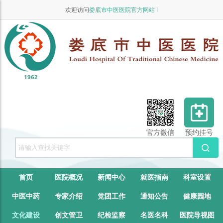
欢迎访问
娄底市中医医院官方网站 !
官方微信
预约挂号
首页
医院概况
新闻中心
就医指南
科室设置
中医中药
专家介绍
党团工作
通知公告
健康园地
文化建设
创文管卫
纪检监察
名医名科
医院导视图